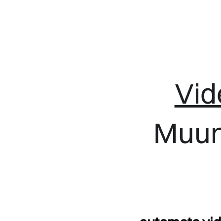
Vide
Muun