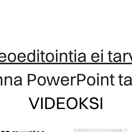
oeditointia ei tarv
na PowerPoint ta
VIDEOKSI