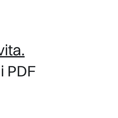
ita.
i PDF