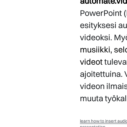
automate.vi
PowerPoint (
esityksesi au
musiikki, sel
videot
 tuleva
ajoitettuina. 
videon ilmaise
muuta työkal
learn how to insert audio
presentation