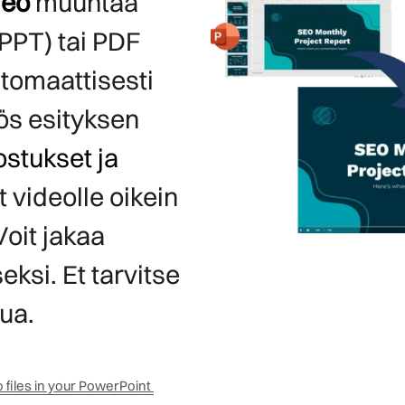
deo
 muuntaa
PPT) tai PDF 
tomaattisesti 
videoksi. Myös esityksen 
ostukset ja 
t videolle oikein 
Voit jakaa 
ksi. Et tarvitse 
ua.
 files in your PowerPoint 